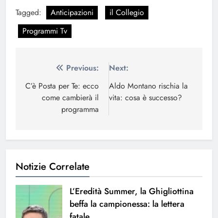
Tagged:
Anticipazioni
il Collegio
Programmi Tv
Navigazione
Previous:
Next:
articoli
C’è Posta per Te: ecco
Aldo Montano rischia la
come cambierà il
vita: cosa è successo?
programma
Notizie Correlate
L’Eredità Summer, la Ghigliottina
beffa la campionessa: la lettera
fatale