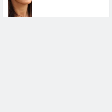
Grande Fratello Vip, il ritorno:
data di inizio e concorrenti
30 Luglio 2026 • 09:00
La Ruota della Fortuna: in arrivo
una puntata speciale