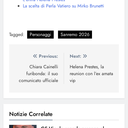
La scelta di Perla Vatiero su Mirko Brunetti
Tagged:
Personaggi
Sanremo 2026
Navigazione
Previous:
Next:
articoli
Chiara Cainelli
Helena Prestes, la
furibonda: il suo
reunion con l’ex amata
comunicato ufficiale
vip
Notizie Correlate