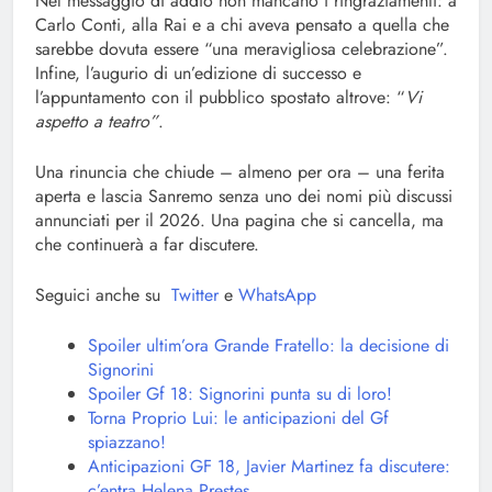
Nel messaggio di addio non mancano i ringraziamenti: a
Carlo Conti, alla Rai e a chi aveva pensato a quella che
sarebbe dovuta essere “una meravigliosa celebrazione”.
Infine, l’augurio di un’edizione di successo e
l’appuntamento con il pubblico spostato altrove: “
Vi
aspetto a teatro”
.
Una rinuncia che chiude – almeno per ora – una ferita
aperta e lascia Sanremo senza uno dei nomi più discussi
annunciati per il 2026. Una pagina che si cancella, ma
che continuerà a far discutere.
Seguici anche su
Twitter
e
WhatsApp
Spoiler ultim’ora Grande Fratello: la decisione di
Signorini
Spoiler Gf 18: Signorini punta su di loro!
Torna Proprio Lui: le anticipazioni del Gf
spiazzano!
Anticipazioni GF 18, Javier Martinez fa discutere:
c’entra Helena Prestes