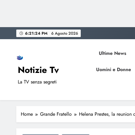
Skip
6:21:26 PM
6 Agosto 2026
to
content
Ultime News
Notizie Tv
Uomini e Donne
La TV senza segreti
Home
Grande Fratello
Helena Prestes, la reunion 