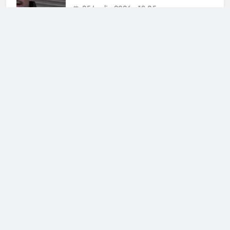
25 Luglio 2026 • 18:05
Antonella Fiordelisi la frecciatina
all’ex
25 Luglio 2026 • 08:39