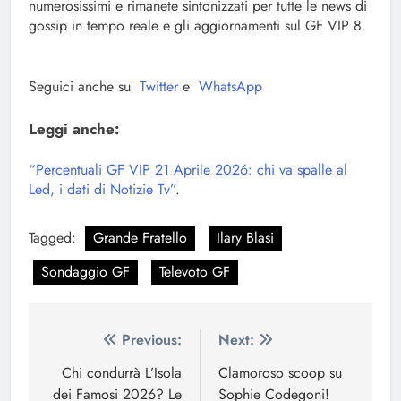
numerosissimi e rimanete sintonizzati per tutte le news di
gossip in tempo reale e gli aggiornamenti sul GF VIP 8.
Seguici anche su
Twitter
e
WhatsApp
Leggi anche:
“Percentuali GF VIP 21 Aprile 2026: chi va spalle al
Led, i dati di Notizie Tv”
.
Tagged:
Grande Fratello
Ilary Blasi
Sondaggio GF
Televoto GF
Navigazione
Previous:
Next:
articoli
Chi condurrà L’Isola
Clamoroso scoop su
dei Famosi 2026? Le
Sophie Codegoni!