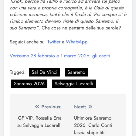
TikTok, perché tra l’altro è l’unico ad arrivare sul palco
con una vera e propria coreografia, è la Gaia di questa
edizione insomma, tant’è che il finale di ‘Per sempre sì’ è
l’unico elemento davvero virale di questo Sanremo. Il
suo Sanremo”
. Che cosa ne pensate delle sue parole?
Seguici anche su
Twitter
e
WhatsApp
Verissimo 28 febbraio e 1 marzo 2026: gli ospiti
Tagged:
Sal Da Vinci
Sanremo
Sanremo 2026
Selvaggia Lucarelli
Navigazione
Previous:
Next:
articoli
GF VIP, Rossella Erra
Ultim’ora Sanremo
su Selvaggia Lucarelli
2026: Carlo Conti
lascia sbigottiti!