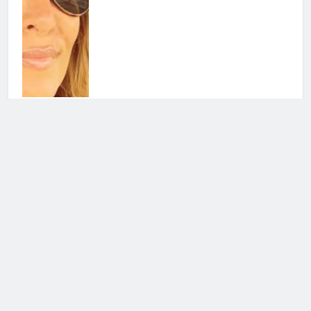
Sal Da Vinci e l’amore: la dedica
per la moglie commuove il web
23 Giugno 2026 • 08:48