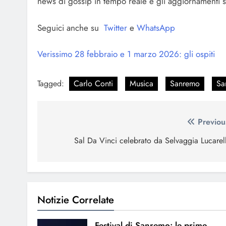
news di gossip in tempo reale e gli aggiornamenti s
Seguici anche su
Twitter
e
WhatsApp
Verissimo 28 febbraio e 1 marzo 2026: gli ospiti
Tagged:
Carlo Conti
Musica
Sanremo
Sa
Navigazione
Previou
articoli
Sal Da Vinci celebrato da Selvaggia Lucarell
Notizie Correlate
Festival di Sanremo: le prime