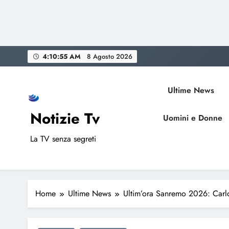
Skip
4:10:56 AM
8 Agosto 2026
to
content
Ultime News
Notizie Tv
Uomini e Donne
La TV senza segreti
Home
Ultime News
Ultim’ora Sanremo 2026: Carlo 