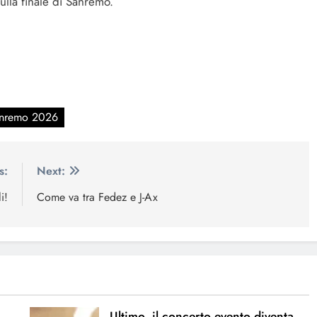
ulla finale di Sanremo.
nremo 2026
s:
Next:
i!
Come va tra Fedez e J-Ax
Ultimo, il concerto evento diventa