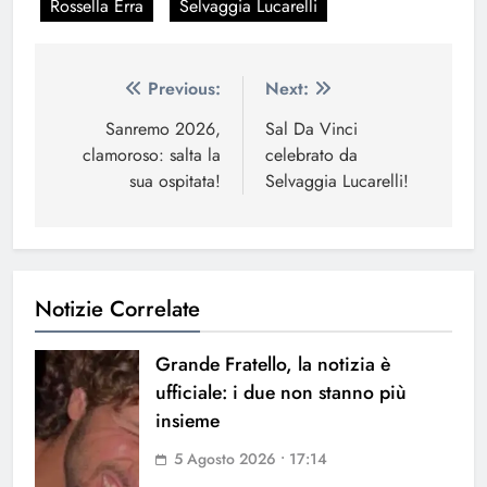
Rossella Erra
Selvaggia Lucarelli
Navigazione
Previous:
Next:
articoli
Sanremo 2026,
Sal Da Vinci
clamoroso: salta la
celebrato da
sua ospitata!
Selvaggia Lucarelli!
Notizie Correlate
Grande Fratello, la notizia è
ufficiale: i due non stanno più
insieme
5 Agosto 2026 • 17:14