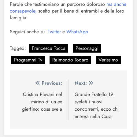
Parole che testimoniano un percorso doloroso
ma anche
consapevole,
scelto per il bene di entrambi e della loro
famiglia.
Seguici anche su
Twitter
e
WhatsApp
Tagged:
Francesca Tocca
Personaggi
Programmi Tv
Raimondo Todaro
Verissimo
Navigazione
Previous:
Next:
articoli
Cristina Plevani nel
Grande Fratello 19:
mirino di un ex
svelati i nuovi
gieffino: cosa svela
concorrenti, ecco chi
entrerà nella Casa