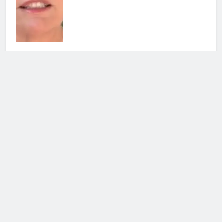
Soraya chiarisce tutto su Cristian:
cosa succede tra i due
3 Agosto 2026 • 23:24
Cerca