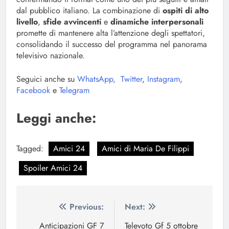
dal pubblico italiano. La combinazione di
ospiti di alto
livello
,
sfide avvincenti
e
dinamiche interpersonali
promette di mantenere alta l’attenzione degli spettatori,
consolidando il successo del programma nel panorama
televisivo nazionale.
Seguici anche su
WhatsApp,
Twitter
,
Instagram
,
Facebook
e
Telegram
Leggi anche:
Tagged:
Amici 24
Amici di Maria De Filippi
Spoiler Amici 24
Navigazione
Previous:
Next:
articoli
Anticipazioni GF 7
Televoto Gf 5 ottobre