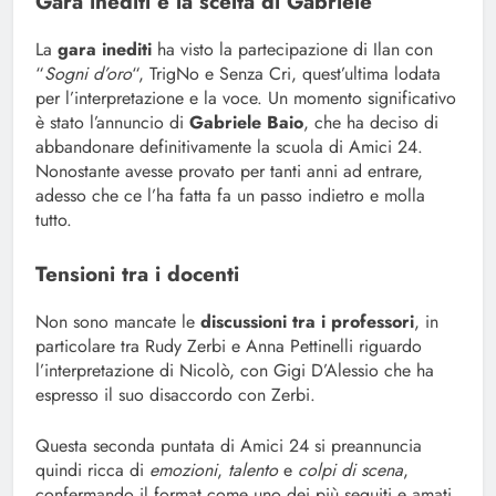
Gara inediti e la scelta di Gabriele
La
gara inediti
ha visto la partecipazione di Ilan con
“
Sogni d’oro
“, TrigNo e Senza Cri, quest’ultima lodata
per l’interpretazione e la voce. Un momento significativo
è stato l’annuncio di
Gabriele Baio
, che ha deciso di
abbandonare definitivamente la scuola di Amici 24.
Nonostante avesse provato per tanti anni ad entrare,
adesso che ce l’ha fatta fa un passo indietro e molla
tutto.
Tensioni tra i docenti
Non sono mancate le
discussioni tra i professori
, in
particolare tra Rudy Zerbi e Anna Pettinelli riguardo
l’interpretazione di Nicolò, con Gigi D’Alessio che ha
espresso il suo disaccordo con Zerbi.
Questa seconda puntata di Amici 24 si preannuncia
quindi ricca di
emozioni
,
talento
e
colpi di scena
,
confermando il format come uno dei più seguiti e amati