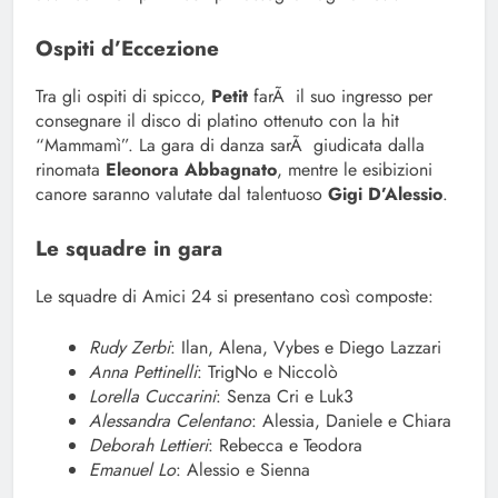
Ospiti d’Eccezione
Tra gli ospiti di spicco,
Petit
farÃ il suo ingresso per
consegnare il disco di platino ottenuto con la hit
“Mammamì”. La gara di danza sarÃ giudicata dalla
rinomata
Eleonora Abbagnato
, mentre le esibizioni
canore saranno valutate dal talentuoso
Gigi D’Alessio
.
Le squadre in gara
Le squadre di Amici 24 si presentano così composte:
Rudy Zerbi
: Ilan, Alena, Vybes e Diego Lazzari
Anna Pettinelli
: TrigNo e Niccolò
Lorella Cuccarini
: Senza Cri e Luk3
Alessandra Celentano
: Alessia, Daniele e Chiara
Deborah Lettieri
: Rebecca e Teodora
Emanuel Lo
: Alessio e Sienna