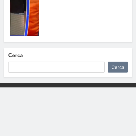
Cerca
Cerca
Notizie Tv
©
Copy
right
2026- Tutti i diritti sono
riservati|
redazione [at] notizietv [dot] com