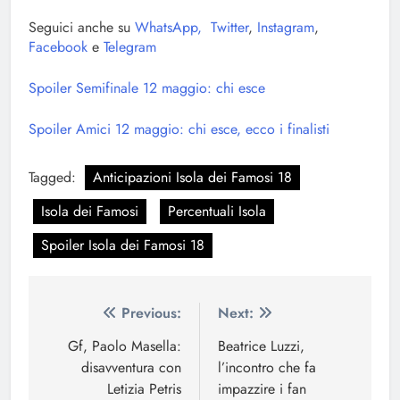
Seguici anche su
WhatsApp,
Twitter
,
Instagram
,
Facebook
e
Telegram
Spoiler Semifinale 12 maggio: chi esce
Spoiler Amici 12 maggio: chi esce, ecco i finalisti
Tagged:
Anticipazioni Isola dei Famosi 18
Isola dei Famosi
Percentuali Isola
Spoiler Isola dei Famosi 18
Navigazione
Previous:
Next:
articoli
Gf, Paolo Masella:
Beatrice Luzzi,
disavventura con
l’incontro che fa
Letizia Petris
impazzire i fan