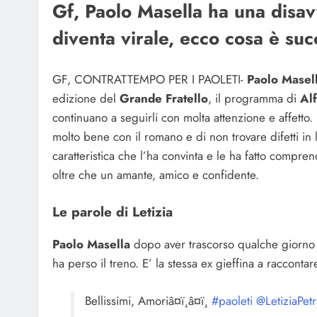
Gf, Paolo Masella ha una disav
diventa virale, ecco cosa è succ
GF, CONTRATTEMPO PER I PAOLETI-
Paolo Masel
edizione del
Grande Fratello
, il programma di
Al
continuano a seguirli con molta attenzione e affetto. L
molto bene con il romano e di non trovare difetti in l
caratteristica che l’ha convinta e le ha fatto compre
oltre che un amante, amico e confidente.
Le parole di Letizia
Paolo Masella
dopo aver trascorso qualche giorn
ha perso il treno. E’ la stessa ex gieffina a raccontar
Bellissimi, Amoriâ¤ï¸â¤ï¸
#paoleti
@LetiziaPetr