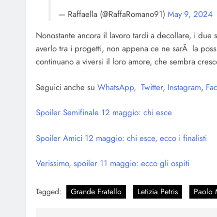
— Raffaella (@RaffaRomano91)
May 9, 2024
Nonostante ancora il lavoro tardi a decollare, i due 
averlo tra i progetti, non appena ce ne sarÃ la possi
continuano a viversi il loro amore, che sembra cre
Seguici anche su
WhatsApp,
Twitter
,
Instagram
,
Fac
Spoiler Semifinale 12 maggio: chi esce
Spoiler Amici 12 maggio: chi esce, ecco i finalisti
Verissimo, spoiler 11 maggio: ecco gli ospiti
Tagged:
Grande Fratello
Letizia Petris
Paolo 