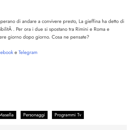
sperano di andare a convivere presto, La gieffina ha detto di
bilitÃ . Per ora i due si spostano tra Rimini e Roma e
scere giorno dopo giorno. Cosa ne pensate?
ebook
e
Telegram
Masella
Personaggi
Programmi Tv