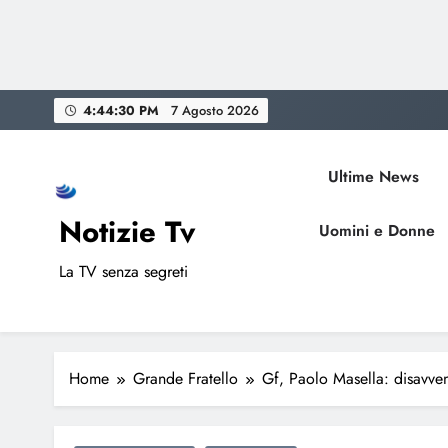
Skip
4:44:31 PM
7 Agosto 2026
to
content
Ultime News
Notizie Tv
Uomini e Donne
La TV senza segreti
Home
Grande Fratello
Gf, Paolo Masella: disavvent