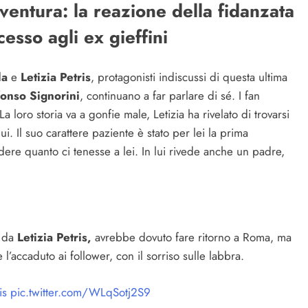
ventura: la reazione della fidanzata
esso agli ex gieffini
la
e
Letizia Petris
, protagonisti indiscussi di questa ultima
fonso Signorini
, continuano a far parlare di sé. I fan
a loro storia va a gonfie male, Letizia ha rivelato di trovarsi
ui. Il suo carattere paziente è stato per lei la prima
ndere quanto ci tenesse a lei. In lui rivede anche un padre,
o da
Letizia Petris,
avrebbe dovuto fare ritorno a Roma, ma
e l’accaduto ai follower, con il sorriso sulle labbra.
is
pic.twitter.com/WLqSotj2S9