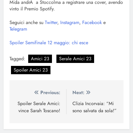
Mida andrÃ a Stoccolma a registrare una cover, avendo
vinto il Premio Spotify.
Seguici anche su
Twitter
,
Instagram
,
Facebook
e
Telegram
Spoiler Semifinale 12 maggio: chi esce
Tagged:
Amici 23
Serale Amici 23
Spoiler Amici 23
Navigazione
Previous:
Next:
articoli
Spoiler Serale Amici:
Clizia Incorvaia: “Mi
vince Sarah Toscano!
sono salvata da sola!”