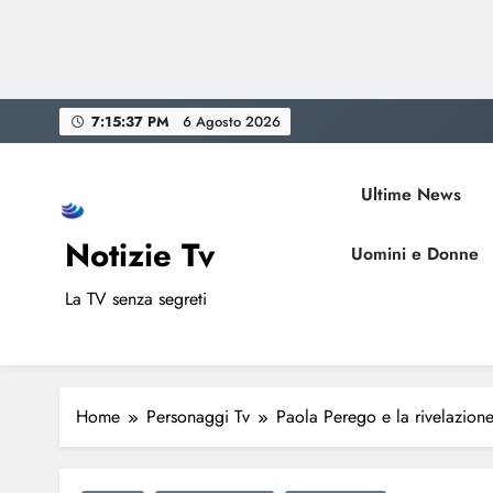
Skip
7:15:38 PM
6 Agosto 2026
to
content
Ultime News
Notizie Tv
Uomini e Donne
La TV senza segreti
Home
Personaggi Tv
Paola Perego e la rivelazione