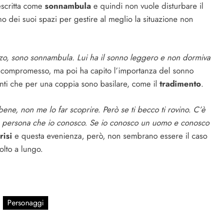
escritta come
sonnambula
e quindi non vuole disturbare il
o dei suoi spazi per gestire al meglio la situazione non
 alzo, sono sonnambula. Lui ha il sonno leggero e non dormiva
to compromesso, ma poi ha capito l’importanza del sonno
enti che per una coppia sono basilare, come il
tradimento
.
bene, non me lo far scoprire. Però se ti becco ti rovino. C’è
a persona che io conosco. Se io conosco un uomo e conosco
risi
e questa evenienza, però, non sembrano essere il caso
lto a lungo.
Personaggi