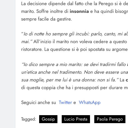
La decisione dipende dal fatto che la Perego si è d
marito. Soffre inoltre di
insonnia
e ha quindi bisogn
sempre facile da gestire.
“
Io di notte ho sempre gli incubi: parlo, canto, mi
mai.”
All’inizio il marito non voleva cedere a ques
ristoratore. La questione si è poi spostata su argom
“Io dico sempre a mio marito: se devi tradirmi fallo 
un’etica anche nel tradimento. Non deve essere un
sua moglie, per me lui è una donna: non si fa.”
La
c
di questa coppia che ha i presupposti per durare mo
Seguici anche su
Twitter
e
WhatsApp
Tagged:
Gossip
Lucio Presta
Paola Perego