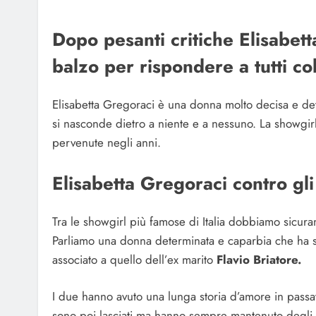
Dopo pesanti critiche Elisabett
balzo per rispondere a tutti co
Elisabetta Gregoraci è una donna molto decisa e de
si nasconde dietro a niente e a nessuno. La showgirl 
pervenute negli anni.
Elisabetta Gregoraci contro gli
Tra le showgirl più famose di Italia dobbiamo sicur
Parliamo una donna determinata e caparbia che ha s
associato a quello dell’ex marito
Flavio Briatore.
I due hanno avuto una lunga storia d’amore in passato
sono poi lasciati ma hanno sempre mantenuto degli o