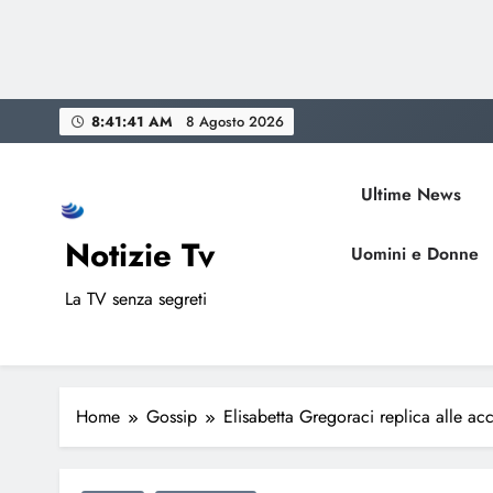
Skip
8:41:42 AM
8 Agosto 2026
to
content
Ultime News
Notizie Tv
Uomini e Donne
La TV senza segreti
Home
Gossip
Elisabetta Gregoraci replica alle ac