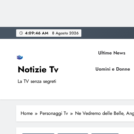
Skip
4:09:47 AM
8 Agosto 2026
to
content
Ultime News
Notizie Tv
Uomini e Donne
La TV senza segreti
Home
Personaggi Tv
Ne Vedremo delle Belle, Ange