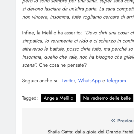
però io sono sempre per una sana, super sana compet
si devono lasciare da un’altra parte. La sana competi
non vincere, insomma, tutte vogliamo cercare di arriv
Infine, la Melillo ha asserito:
“Devo dirti una cosa: c
simpatica, io veramente ci rido e ci scherzo in cont
attraverso le battute, posso dirle tutto, ma perché s
insomma, quello che vale, non ha bisogno che glielo
scena
“. Che cosa ne pensate?
Seguici anche su
Twitter
,
WhatsApp
e
Telegram
Tagged:
Angela Melillo
Ne vedremo delle belle
Navigazione
Previou
articoli
Shaila Gatta: dalla gioia del Grande Fratel