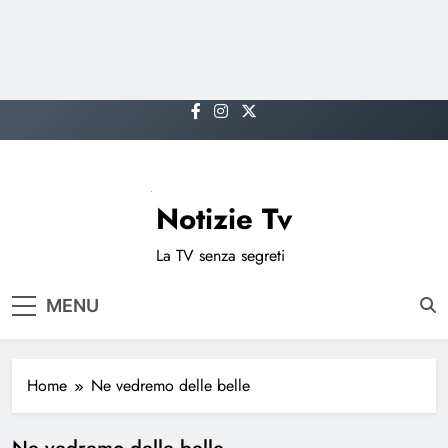
Skip
to
content
Notizie Tv
La TV senza segreti
MENU
Home
Ne vedremo delle belle
Ne vedremo delle belle