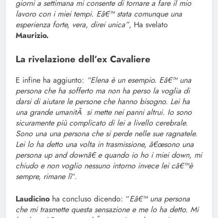
giorni a settimana mi consente di tornare a fare il mio
lavoro con i miei tempi. Eâ€™ stata comunque una
esperienza forte, vera, direi unica”
, Ha svelato
Maurizio.
La rivelazione dell’ex Cavaliere
E infine ha aggiunto:
“Elena è un esempio. Eâ€™ una
persona che ha sofferto ma non ha perso la voglia di
darsi di aiutare le persone che hanno bisogno. Lei ha
una grande umanitÃ si mette nei panni altrui. Io sono
sicuramente più complicato di lei a livello cerebrale.
Sono una una persona che si perde nelle sue ragnatele.
Lei lo ha detto una volta in trasmissione, â€œsono una
persona up and downâ€ e quando io ho i miei down, mi
chiudo e non voglio nessuno intorno invece lei câ€™è
sempre, rimane lì
“.
Laudicino
ha concluso dicendo: “
Eâ€™ una persona
che mi trasmette questa sensazione e me lo ha detto. Mi