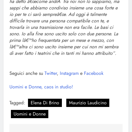
ha detto â€œcome andrÃ tra noi non lo sappiamo, ma
sappi che abbiamo condiviso insieme una cosa forte e
io per te ci sarò sempreâ€œ. Ad oggi è talmente
difficile trovare una persona compatibile con te, e
trovarla in una trasmissione non era facile. Le basi ci
sono. Io alla fine sono uscito solo con due persone. La
prima lâ€™ho frequentata per un mese e mezzo, con
lâ€™altra ci sono uscito insieme per cui non mi sembra
di aver fatto i teatrini che in tanti mi hanno attribuito”
.
Seguici anche su
Twitter
,
Instagram
e
Facebook
Uomini e Donne, caos in studio!
Tagged:
Elena Di Brino
Maurizio Laudicino
Uomini e Donne