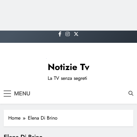
Skip
to
content
Notizie Tv
La TV senza segreti
MENU
Home
Elena Di Brino
Elena Di Brino