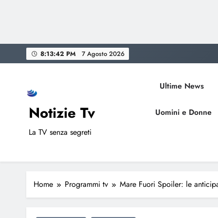
Skip
8:13:43 PM
7 Agosto 2026
to
content
Ultime News
Notizie Tv
Uomini e Donne
La TV senza segreti
Home
Programmi tv
Mare Fuori Spoiler: le antici