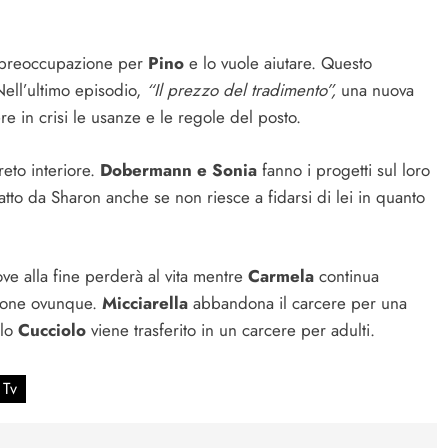
 preoccupazione per
Pino
e lo vuole aiutare. Questo
Nell’ultimo episodio,
“Il prezzo del tradimento”,
una nuova
re in crisi le usanze e le regole del posto.
reto interiore.
Dobermann e Sonia
fanno i progetti sul loro
atto da Sharon anche se non riesce a fidarsi di lei in quanto
ove alla fine perderà al vita mentre
Carmela
continua
zione ovunque.
Micciarella
abbandona il carcere per una
llo
Cucciolo
viene trasferito in un carcere per adulti.
 Tv