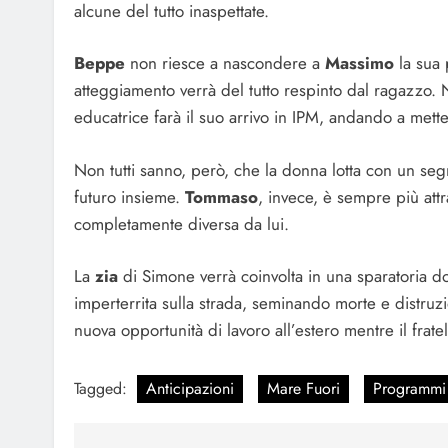
alcune del tutto inaspettate.
Beppe
non riesce a nascondere a
Massimo
la sua
atteggiamento verrà del tutto respinto dal ragazzo. 
educatrice farà il suo arrivo in IPM, andando a mette
Non tutti sanno, però, che la donna lotta con un seg
futuro insieme.
Tommaso
, invece,
è sempre più attr
completamente diversa da lui.
La
zia
di Simone verrà coinvolta in una sparatoria d
imperterrita sulla strada, seminando morte e distru
nuova opportunità di lavoro all’estero mentre il frate
Tagged:
Anticipazioni
Mare Fuori
Programmi