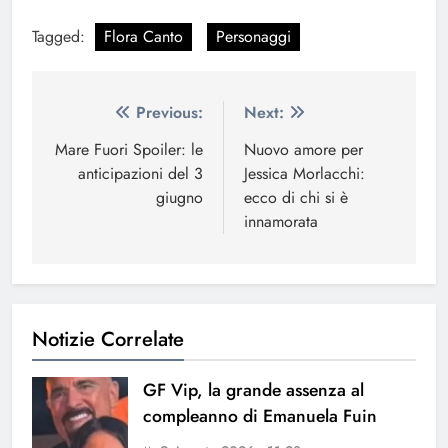
Tagged:
Flora Canto
Personaggi
Navigazione
Previous:
Next:
articoli
Mare Fuori Spoiler: le
Nuovo amore per
anticipazioni del 3
Jessica Morlacchi:
giugno
ecco di chi si è
innamorata
Notizie Correlate
GF Vip, la grande assenza al
compleanno di Emanuela Fuin