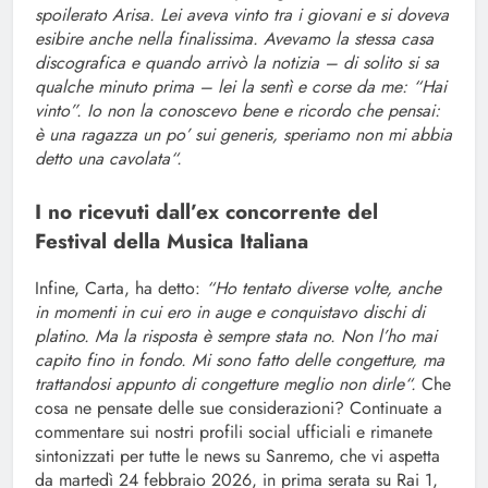
spoilerato Arisa. Lei aveva vinto tra i giovani e si doveva
esibire anche nella finalissima. Avevamo la stessa casa
discografica e quando arrivò la notizia – di solito si sa
qualche minuto prima – lei la sentì e corse da me: “Hai
vinto”. Io non la conoscevo bene e ricordo che pensai:
è una ragazza un po’ sui generis, speriamo non mi abbia
detto una cavolata“.
I no ricevuti dall’ex concorrente del
Festival della Musica Italiana
Infine, Carta, ha detto:
“Ho tentato diverse volte, anche
in momenti in cui ero in auge e conquistavo dischi di
platino. Ma la risposta è sempre stata no. Non l’ho mai
capito fino in fondo. Mi sono fatto delle congetture, ma
trattandosi appunto di congetture meglio non dirle“.
Che
cosa ne pensate delle sue considerazioni? Continuate a
commentare sui nostri profili social ufficiali e rimanete
sintonizzati per tutte le news su Sanremo, che vi aspetta
da martedì 24 febbraio 2026, in prima serata su Rai 1,