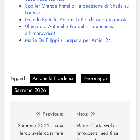
Spoiler Grande Fratello: la decisione di Shaila su
Lorenzo
Grande Fratello Antonella Fiordelisi protagonista
Ultima ora Antonella Fiordelisi lo annuncia
all’improvviso!
Maria De Filippi si prepara per Amici 24
Tagged:
Antonella Fiordelisi
Personaggi
Sanremo 2026
Navigazione
Previous:
Next:
articoli
Sanremo 2026, Lucia
Marco Carta svela
Ilardo svela cosa farà
retroscena inediti su