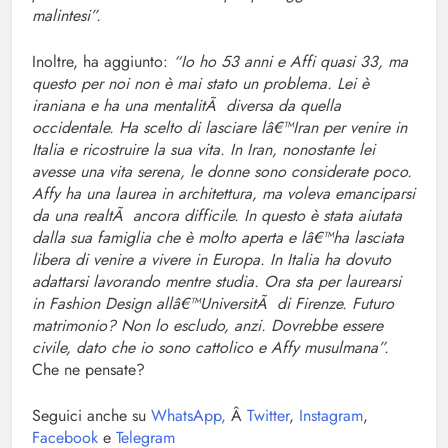
malintesi”.
Inoltre, ha aggiunto:
“Io ho 53 anni e Affi quasi 33, ma
questo per noi non è mai stato un problema. Lei è
iraniana e ha una mentalitÃ diversa da quella
occidentale. Ha scelto di lasciare lâ€™Iran per venire in
Italia e ricostruire la sua vita. In Iran, nonostante lei
avesse una vita serena, le donne sono considerate poco.
Affy ha una laurea in architettura, ma voleva emanciparsi
da una realtÃ ancora difficile. In questo è stata aiutata
dalla sua famiglia che è molto aperta e lâ€™ha lasciata
libera di venire a vivere in Europa. In Italia ha dovuto
adattarsi lavorando mentre studia. Ora sta per laurearsi
in Fashion Design allâ€™UniversitÃ di Firenze. Futuro
matrimonio? Non lo escludo, anzi. Dovrebbe essere
civile, dato che io sono cattolico e Affy musulmana”.
Che ne pensate?
Seguici anche su
WhatsApp,
Â
Twitter
,
Instagram
,
Facebook
e
Telegram