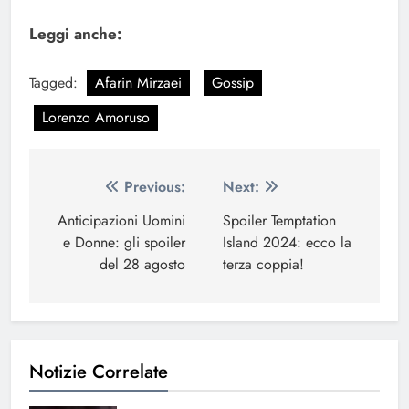
Leggi anche:
Tagged:
Afarin Mirzaei
Gossip
Lorenzo Amoruso
Navigazione
Previous:
Next:
articoli
Anticipazioni Uomini
Spoiler Temptation
e Donne: gli spoiler
Island 2024: ecco la
del 28 agosto
terza coppia!
Notizie Correlate