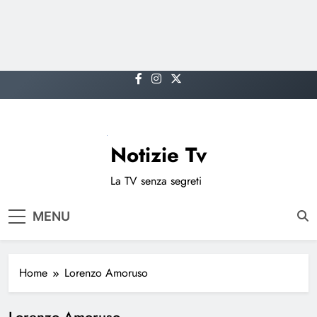
Skip
to
content
Notizie Tv
La TV senza segreti
MENU
Home
Lorenzo Amoruso
Lorenzo Amoruso