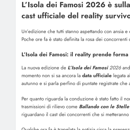
L’Isola dei Famosi 2026 è sulla
cast ufficiale del reality surv
Un’edizione che tutti stanno aspettando con ansia e c
Poche ore fa è stato definita la rosa dei concorrenti
L’Isola dei Famosi: il reality prende forma
La nuova edizione de
L’Isola dei Famosi
2026
andr
momento non si sa ancora la
data ufficiale
legata al
autunno e si parla perfino di puntate registrate che a
Per quanto riguarda la conduzione è stato fatto il n
trasmissioni di rilievo come
Ballando con le Stelle
riguardano il cast dei concorrenti che si metteranno
Qualche ora fa è trapelata la notizia circa la presen