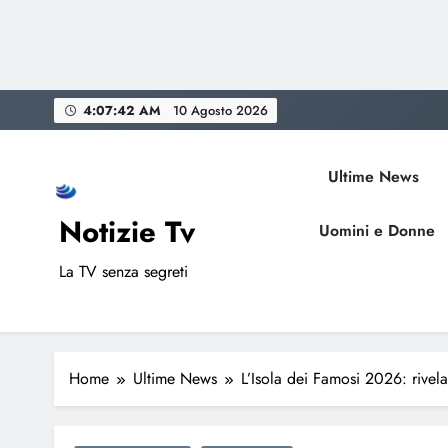
Skip
4:07:43 AM
10 Agosto 2026
to
content
Ultime News
Notizie Tv
Uomini e Donne
La TV senza segreti
Home
Ultime News
L’Isola dei Famosi 2026: rivelat