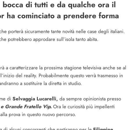
 bocca di tutti e da qualche ora il
ivor ha cominciato a prendere forma
he porterà sicuramente tante novità nelle case degli italiani.
 che potrebbero approdare sull’isola tanto abita.
à a caratterizzare la prossima stagione televisiva anche se al
l’inizio del reality. Probabilmente questo verrà trasmesso in
ndranno a sostituire la diretta in studio.
ome di
Selvaggia Lucarelli,
da sempre opinionista presso
 e Grande Fratello Vip.
Ora le curiosità più impellenti
 alla prova in questo nuovo percorso.
za di alcuni concorrenti che partiranno per le
Filippine
,