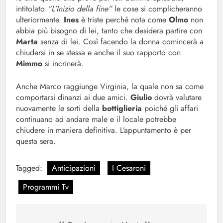
intitolato
“L’Inizio della fine”
le cose si complicheranno
ulteriormente.
Ines
è triste perché nota come
Olmo
non
abbia più bisogno di lei, tanto che desidera partire con
Marta
senza di lei. Così facendo la donna comincerà a
chiudersi in se stessa e anche il suo rapporto con
Mimmo
si incrinerà.
Anche Marco raggiunge Virginia, la quale non sa come
comportarsi dinanzi ai due amici.
Giulio
dovrà valutare
nuovamente le sorti della
bottiglieria
poiché gli affari
continuano ad andare male e il locale potrebbe
chiudere in maniera definitiva. L’appuntamento è per
questa sera.
Tagged:
Anticipazioni
I Cesaroni
Programmi Tv