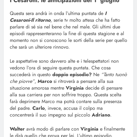
I Cesaroni: le anticipazioni del 1° giugno
Questa sera andrà in onda l’ultima puntata de
I
Cesaroni-Il ritorno
, serie tv molto attesa che ha fatto
parlare di sé sia nel bene che nel male. Gli ultimi due
episodi rappresenteranno la fine di questa stagione e al
momento non si conoscono le sorti della serie per quello
che sarà un ulteriore rinnovo.
Le aspettative sono davvero alte e i telespettatori non
vedono l’ora di seguire questa puntata. Che cosa
succederà in questo
doppio episodio?
Ne
“Tanto tuonò
che piovve”
,
Marco
si ritroverà a pensare alla sua
situazione amorosa mentre
Virginia
decide di pensare
alla sua carriera per non soffrire troppo. Questa scelta
farà deprimere Marco ma potrà contare sulla presenza
del padre.
Carlo
, invece, accusa il colpo ma
concentrerà il suo impegno sul piccolo
Adriano
.
Walter
avrà modo di parlare con
Virginia
e finalmente
le dirà quello che prova per lei. L’ultimo episodio,