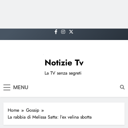
Skip
to
content
Notizie Tv
La TV senza segreti
MENU
Home
Gossip
La rabbia di Melissa Satta: l’ex velina sbotta