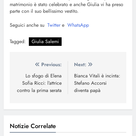
matrimonio è stato celebrato e anche Giulia vi ha preso
parte con il suo bellissimo vestito.
Seguici anche su
Twitter
e
WhatsApp
Tagged:
Giulia Salemi
Navigazione
Previous:
Next:
articoli
Lo sfogo di Elena
Bianca Vitali è incinta:
Sofia Ricci: l’attrice
Stefano Accorsi
contro la prima serata
diventa papà
Notizie Correlate