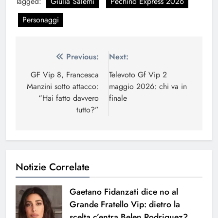
Tagged:
Giulia Salemi
Pechino Express 2026
Personaggi
Navigazione
Previous:
Next:
articoli
GF Vip 8, Francesca
Televoto Gf Vip 2
Manzini sotto attacco:
maggio 2026: chi va in
“Hai fatto davvero
finale
tutto?”
Notizie Correlate
Gaetano Fidanzati dice no al
Grande Fratello Vip: dietro la
scelta c’entra Belen Rodriguez?