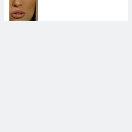
Chiara Balistreri ritrova il sorriso
dopo il dolore: il cambiamento
3 Agosto 2026 • 16:18
Barbara D’Urso verso Ballando con
le Stelle: le voci insistenti