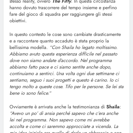
stesso reality, ovvero
The Fifty
. In questa circostanza
hanno dovuto trascorrere del tempo insieme e perfino
fare del gioco di squadra per raggiungere gli stessi
obiettivi.
In questo contesto le cose sono cambiate drasticamente
e a raccontare quanto accaduto è stata proprio la
bellissima modella.
“Con Shaila ho legato moltissimo.
Abbiamo avuto questa esperienza difficile nel passato
dove non siamo andate d’accordo. Nel programma
abbiamo fatto pace e ci siamo sentite anche dopo,
continuiamo a sentirci. Una volta ogni due settimane ci
sentiamo, seguo i suoi progetti e questo è carino. Io ci
tengo molto a queste cose. Tifo per le persone. Se lei sta
bene io sono felice.
“
Ovviamente è arrivata anche la testimonianza di
Shaila
:
“Avevo un po’ di ansia perché sapevo che c’era anche
lei nel programma. Non sapevo come mi avrebbe
accolta e come ci saremmo approcciate a vicenda. La
mia idea iniziale era quella di darle un abbraccio e con