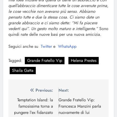
quell’abbraccio dimenticare tutte le cose avvenute prima,
le cose vecchie non avevano più senso. Abbiamo
pensato tutte e due la stessa cosa. Ci siamo date un
grande abbraccio e ci siamo dette: “Mi fa piacere
vederti qui”. Un gesto molto maturo e intelligente.”
Sono
quindi nate delle nuove basi per una nuova amicizia.
Seguici anche su
Twitter
e
WhatsApp
Tagged:
Grande Fratello Vip
Helena Prestes
Shaila Gatta
Navigazione
Previous:
Next:
articoli
Temptation Island: la
Grande Fratello Vip:
famosissima torna a
Francesca Manzini parla
pungere l’ex fidanzato
nuovamente di lui