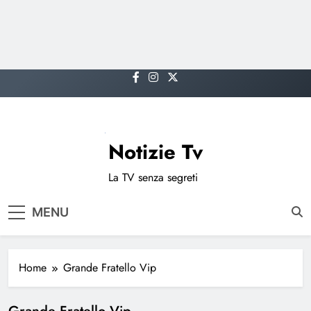
Skip
to
content
Notizie Tv
La TV senza segreti
MENU
Home
Grande Fratello Vip
Grande Fratello Vip