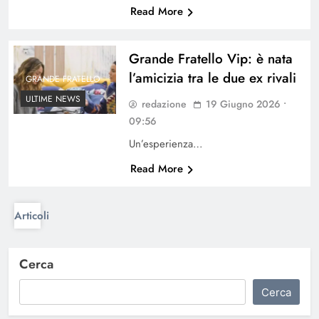
Read More
Grande Fratello Vip: è nata
l’amicizia tra le due ex rivali
GRANDE FRATELLO
ULTIME NEWS
redazione
19 Giugno 2026 •
09:56
Un’esperienza…
Read More
Navigazione
Articoli
articoli
meno
Cerca
recenti
Cerca