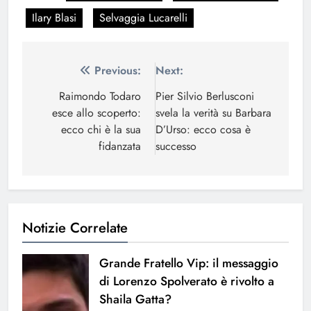
Ilary Blasi
Selvaggia Lucarelli
Navigazione
Previous:
Next:
articoli
Raimondo Todaro
Pier Silvio Berlusconi
esce allo scoperto:
svela la verità su Barbara
ecco chi è la sua
D’Urso: ecco cosa è
fidanzata
successo
Notizie Correlate
Grande Fratello Vip: il messaggio
di Lorenzo Spolverato è rivolto a
Shaila Gatta?