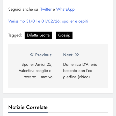
Seguici anche su
Twitter
e
WhatsApp
Verissimo 31/01 e 01/02/26: spoiler e ospiti
Tagged:
Diletta Leotta
Gossip
Navigazione
Previous:
Next:
articoli
Spoiler Amici 25,
Domenico D’Alterio
Valentina sceglie di
beccato con l’ex
restare: il motivo
gieffina (video)
Notizie Correlate