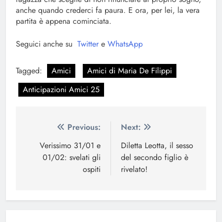
anche quando crederci fa paura. E ora, per lei, la vera
partita è appena cominciata.
Seguici anche su
Twitter
e
WhatsApp
Tagged:
Amici
Amici di Maria De Filippi
Anticipazioni Amici 25
Navigazione
Previous:
Next:
articoli
Verissimo 31/01 e
Diletta Leotta, il sesso
01/02: svelati gli
del secondo figlio è
ospiti
rivelato!