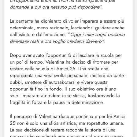
un’opportunità enorme. Non ha senso sprecarla per
domande a cui ora nessuno può rispondere”.
La cantante ha dichiarato di voler imparare a essere più
determinata, meno razionale, lasciandosi guidare anche
dall’istinto e dall’emozione: “
Oggi i miei sogni possono
diventare reali e ora voglio crederci davvero”.
Dopo aver avuto l’opportunità di lasciare la scuola per
un po’ di tempo, Valentina ha deciso di ritornare per
restare nella scuola di Amici 25. Una scelta che
rappresenta una vera svolta personale: mettere da parte i
dubbi, smettere di autosabotarsi e vivere questa
opportunità fino in fondo. Il suo obiettivo ora è uno
solo: imparare a credere in se stessa, trasformando la
fragilità in forza e la paura in determinazione.
Il percorso di Valentina dunque continua e per lei Amici
25 non è solo una sfida artistica, ma soprattutto umana.
La sua decisione di restare racconta la storia di una
ragazza che sceglie di non rinunciare al proprio sogno,