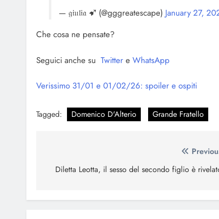
— 𝔤𝔦𝔲𝔩𝔦𝔞 ➹ (@gggreatescape)
January 27, 20
Che cosa ne pensate?
Seguici anche su
Twitter
e
WhatsApp
Verissimo 31/01 e 01/02/26: spoiler e ospiti
Tagged:
Domenico D'Alterio
Grande Fratello
Navigazione
Previou
articoli
Diletta Leotta, il sesso del secondo figlio è rivelat