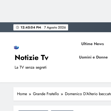
Skip
12:45:05 PM
7 Agosto 2026
to
content
Ultime News
Notizie Tv
Uomini e Donne
La TV senza segreti
Home
Grande Fratello
Domenico D’Alterio beccato 