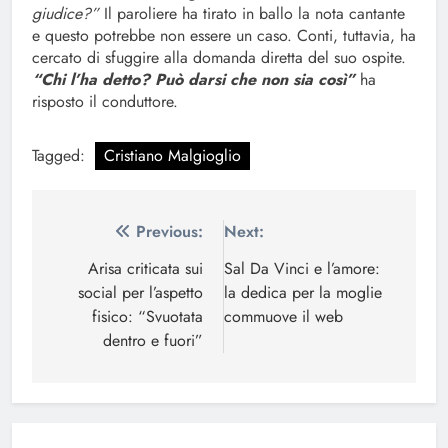
giudice?”
Il paroliere ha tirato in ballo la nota cantante
e questo potrebbe non essere un caso. Conti, tuttavia, ha
cercato di sfuggire alla domanda diretta del suo ospite.
“Chi l’ha detto? Può darsi che non sia così”
ha
risposto il conduttore.
Tagged:
Cristiano Malgioglio
Navigazione
Previous:
Next:
articoli
Arisa criticata sui
Sal Da Vinci e l’amore:
social per l’aspetto
la dedica per la moglie
fisico: “Svuotata
commuove il web
dentro e fuori”