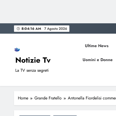
Skip
8:04:17 AM
7 Agosto 2026
to
content
Ultime News
Notizie Tv
Uomini e Donne
La TV senza segreti
Home
Grande Fratello
Antonella Fiordelisi commen