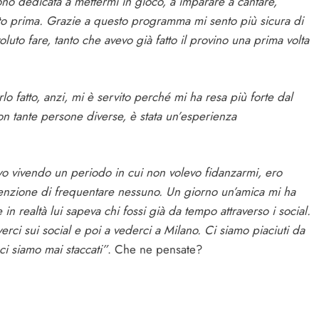
sono dedicata a mettermi in gioco, a imparare a cantare,
atto prima. Grazie a questo programma mi sento più sicura di
uto fare, tanto che avevo già fatto il provino una prima volta
o fatto, anzi, mi è servito perché mi ha resa più forte dal
con tante persone diverse, è stata un’esperienza
vo vivendo un periodo in cui non volevo fidanzarmi, ero
ntenzione di frequentare nessuno. Un giorno un’amica mi ha
 realtà lui sapeva chi fossi già da tempo attraverso i social.
rci sui social e poi a vederci a Milano. Ci siamo piaciuti da
ci siamo mai staccati”
. Che ne pensate?