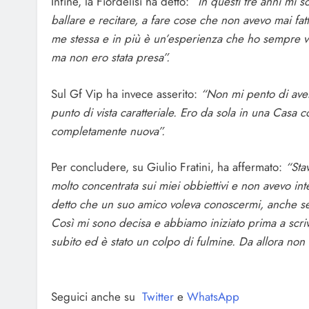
Infine, la Fiordelisi ha detto:
“In questi tre anni mi 
ballare e recitare, a fare cose che non avevo mai f
me stessa e in più è un’esperienza che ho sempre vol
ma non ero stata presa”.
Sul Gf Vip ha invece asserito:
“Non mi pento di averl
punto di vista caratteriale. Ero da sola in una Casa 
completamente nuova”.
Per concludere, su Giulio Fratini, ha affermato:
“Sta
molto concentrata sui miei obbiettivi e non avevo i
detto che un suo amico voleva conoscermi, anche se in
Così mi sono decisa e abbiamo iniziato prima a scrive
subito ed è stato un colpo di fulmine. Da allora non 
Seguici anche su
Twitter
e
WhatsApp