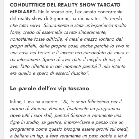
CONDUTTRICE DEL REALITY SHOW TARGATO
MEDIASET-
Nelle scorse ore, l’ex amato concorrente
del reality show di Signorini, ha dichiarato:
“Io credo
che tutto serva. Sicuramente è stata un’esperienza molto
forte, credo di essermela cavata sinceramente,
nonostante fosse difficile, 4 mesi e mezzo lontano dai
propri affetti, dalle proprie cose, anche perché io vivo in
una casa nel bosco e lì invece ero circondato da mura e
da telecamere. Spero di aver dato il meglio di me, di
aver fatto riflettere in dei momenti perché il mio intento
era quello e spero di esserci riuscito”.
Le parole dell’ex vip toscano
Infine, Luca ha asserito:
“Sì, io sono felicissimo per il
ritorno di Simona Ventura, finalmente un programma
dove tutti i suoi skill, perché Simona è veramente una
tigre in studio, sa gestire, improvvisare e penso che un
programma come questo bisogna essere pronti sui piedi,
a ballare un tap, a fare veramente un paso doble e lei è