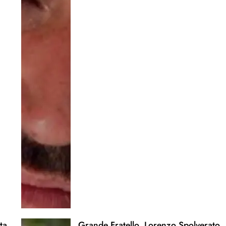
ta
Grande Fratello, Lorenzo Spolverato