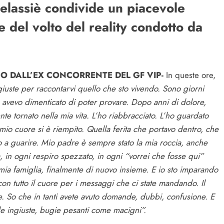
Selassiè condivide un piacevole
e del volto del reality condotto da
SO DALL’EX CONCORRENTE DEL GF VIP-
In queste ore,
iuste per raccontarvi quello che sto vivendo. Sono giorni
e avevo dimenticato di poter provare. Dopo anni di dolore,
ente tornato nella mia vita. L’ho riabbracciato. L’ho guardato
l mio cuore si è riempito. Quella ferita che portavo dentro, che
o a guarire. Mio padre è sempre stato la mia roccia, anche
, in ogni respiro spezzato, in ogni “vorrei che fosse qui”
a famiglia, finalmente di nuovo insieme. E io sto imparando
con tutto il cuore per i messaggi che ci state mandando. Il
ve. So che in tanti avete avuto domande, dubbi, confusione. E
e ingiuste, bugie pesanti come macigni”.