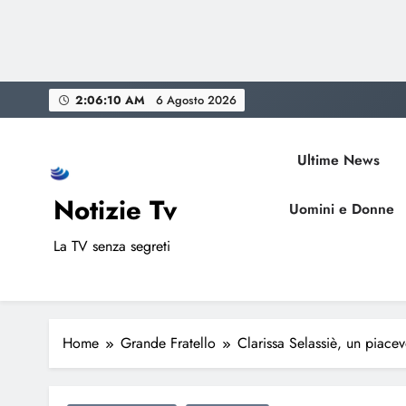
Skip
2:06:11 AM
6 Agosto 2026
to
content
Ultime News
Notizie Tv
Uomini e Donne
La TV senza segreti
Home
Grande Fratello
Clarissa Selassiè, un piacev