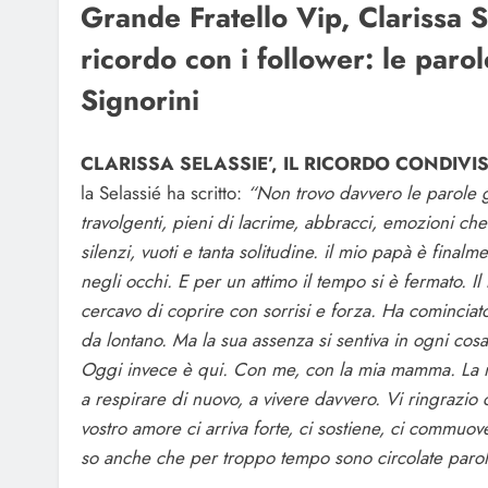
Grande Fratello Vip, Clarissa 
ricordo con i follower: le parol
Signorini
CLARISSA SELASSIE’, IL RICORDO CONDIVI
la Selassié ha scritto:
“Non trovo davvero le parole g
travolgenti, pieni di lacrime, abbracci, emozioni ch
silenzi, vuoti e tanta solitudine. il mio papà è finalm
negli occhi. E per un attimo il tempo si è fermato. I
cercavo di coprire con sorrisi e forza. Ha cominciat
da lontano. Ma la sua assenza si sentiva in ogni cosa
Oggi invece è qui. Con me, con la mia mamma. La mi
a respirare di nuovo, a vivere davvero. Vi ringrazio 
vostro amore ci arriva forte, ci sostiene, ci commuo
so anche che per troppo tempo sono circolate parol