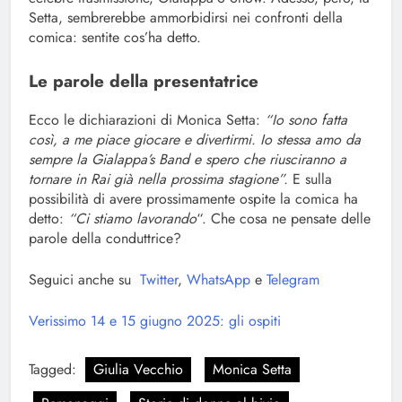
Setta, sembrerebbe ammorbidirsi nei confronti della
comica: sentite cos’ha detto.
Le parole della presentatrice
Ecco le dichiarazioni di Monica Setta:
“Io sono fatta
così, a me piace giocare e divertirmi. Io stessa amo da
sempre la Gialappa’s Band e spero che riusciranno a
tornare in Rai già nella prossima stagione”.
E sulla
possibilità di avere prossimamente ospite la comica ha
detto:
“Ci stiamo lavorando
“. Che cosa ne pensate delle
parole della conduttrice?
Seguici anche su
Twitter
,
WhatsApp
e
Telegram
Verissimo 14 e 15 giugno 2025: gli ospiti
Tagged:
Giulia Vecchio
Monica Setta