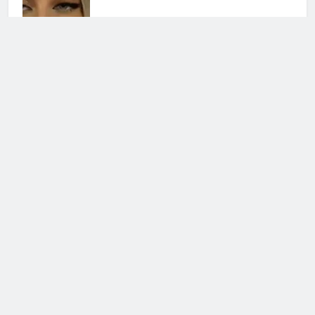
Cerca
Cerca
Notizie Tv
©
Copy
right
2026- Tutti i diritti sono
riservati|
redazione [at] notizietv [dot] com