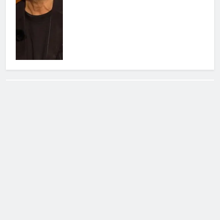
Cerca
Cerca
Notizie Tv
©
Copy
right
2026- Tutti i diritti sono
riservati|
redazione [at] notizietv [dot] com