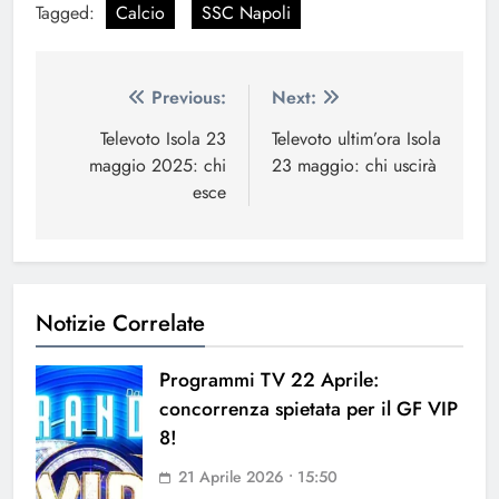
Tagged:
Calcio
SSC Napoli
Navigazione
Previous:
Next:
articoli
Televoto Isola 23
Televoto ultim’ora Isola
maggio 2025: chi
23 maggio: chi uscirà
esce
Notizie Correlate
Programmi TV 22 Aprile:
concorrenza spietata per il GF VIP
8!
21 Aprile 2026 • 15:50