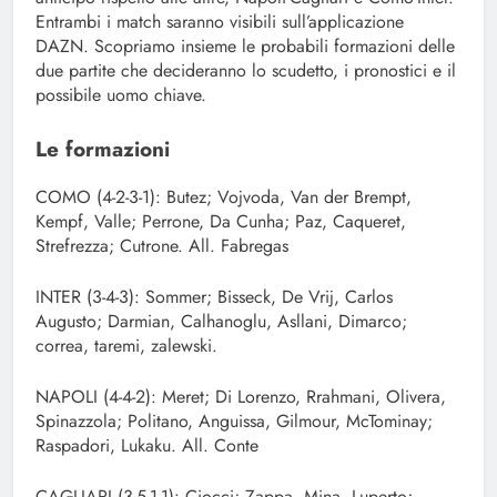
Entrambi i match saranno visibili sull’applicazione
DAZN. Scopriamo insieme le probabili formazioni delle
due partite che decideranno lo scudetto, i pronostici e il
possibile uomo chiave.
Le formazioni
COMO (4-2-3-1): Butez; Vojvoda, Van der Brempt,
Kempf, Valle; Perrone, Da Cunha; Paz, Caqueret,
Strefrezza; Cutrone. All. Fabregas
INTER (3-4-3): Sommer; Bisseck, De Vrij, Carlos
Augusto; Darmian, Calhanoglu, Asllani, Dimarco;
correa, taremi, zalewski.
NAPOLI (4-4-2): Meret; Di Lorenzo, Rrahmani, Olivera,
Spinazzola; Politano, Anguissa, Gilmour, McTominay;
Raspadori, Lukaku. All. Conte
CAGLIARI (3-5-1-1): Ciocci; Zappa, Mina, Luperto;