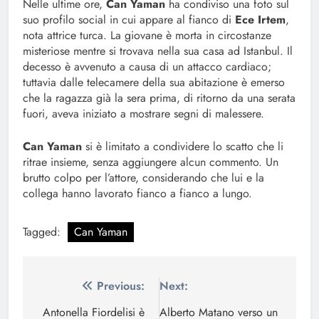
Nelle ultime ore,
Can Yaman
ha condiviso una foto sul
suo profilo social in cui appare al fianco di
Ece Irtem
,
nota attrice turca. La giovane è morta in circostanze
misteriose mentre si trovava nella sua casa ad Istanbul. Il
decesso è avvenuto a causa di un attacco cardiaco;
tuttavia dalle telecamere della sua abitazione è emerso
che la ragazza già la sera prima, di ritorno da una serata
fuori, aveva iniziato a mostrare segni di malessere.
Can Yaman
si è limitato a condividere lo scatto che li
ritrae insieme, senza aggiungere alcun commento. Un
brutto colpo per l’attore, considerando che lui e la
collega hanno lavorato fianco a fianco a lungo.
Tagged:
Can Yaman
Navigazione
Previous:
Next:
articoli
Antonella Fiordelisi è
Alberto Matano verso un