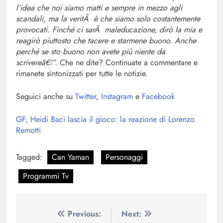
l’idea che noi siamo matti e sempre in mezzo agli
scandali, ma la veritÃ è che siamo solo costantemente
provocati. Finché ci sarÃ maleducazione, dirò la mia e
reagirò piuttosto che tacere e starmene buono. Anche
perché se sto buono non avete più niente da
scrivereâ€¦”.
Che ne dite? Continuate a commentare e
rimanete sintonizzati per tutte le notizie.
Seguici anche su
Twitter
,
Instagram
e
Facebook
GF, Heidi Baci lascia il gioco: la reazione di Lorenzo
Remotti
Tagged:
Can Yaman
Personaggi
Programmi Tv
Navigazione
Previous:
Next: