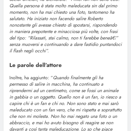
Quella persona è stata molto maleducata sin dal primo
momento, non ha mai chiesto una foto, tantomeno ha
salutato. Ha iniziato non facendo salire Roberto
nonostante gli avesse chiesto di spostarsi, rispondendo
in maniera prepotente e minacciosa più volte, con frasi
del tipo: “Rilassati, stai calmo, non ti farebbe beneâ€¦”
senza muoversi e continuando a dare fastidio puntandoci
il flash negli occhi”.
Le parole dell’attore
Inoltre, ha aggiunto: “
Quando finalmente gli ha
permesso di salire in macchina, ha continuato a
riprendermi ad un centimetro, come se fossi un animale
in gabbia o un oggetto. Quello non è un fan, io riesco a
capire chi è un fan e chi no. Non sono stato e mai sarò
maleducato con un fan vero, che mi rispetta e soprattutto
che non mi molesta. Non ho mai negato una foto o un
abbraccio, e mai ho avuto bisogno di reagire se non
davanti a così tanta maleducazione. Lo so che piace