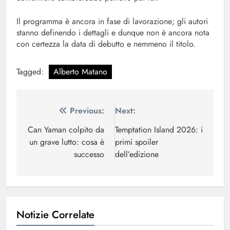
Il programma è ancora in fase di lavorazione; gli autori
stanno definendo i dettagli e dunque non è ancora nota
con certezza la data di debutto e nemmeno il titolo.
Tagged:
Alberto Matano
Navigazione
Previous:
Next:
articoli
Can Yaman colpito da
Temptation Island 2026: i
un grave lutto: cosa è
primi spoiler
successo
dell’edizione
Notizie Correlate