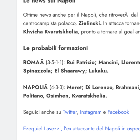
Le news sul Napoli
Ottime news anche per il Napoli, che ritroverÃ dal
centrocampista polacco,
Zielinski.
In attacca tornan
Khvicha Kvaratskhelia
, pronto a tornare al goal an
Le probabili formazioni
ROMAÂ
(3-5-1-1):
Rui Patricio; Mancini, Llorent
Spinazzola; El Shaarawy; Lukaku.
NAPOLIÂ
(4-3-3):
Meret; Di Lorenzo, Rrahmani,
Politano, Osimhen, Kvaratskhelia.
Seguici anche su
Twitter
,
Instagram
e
Facebook
Ezequiel Lavezzi, l’ex attaccante del Napoli in ospe