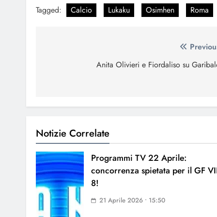
Tagged:
Calcio
Lukaku
Osimhen
Roma
Navigazione
Previou
articoli
Anita Olivieri e Fiordaliso su Garibal
Notizie Correlate
Programmi TV 22 Aprile:
concorrenza spietata per il GF V
8!
21 Aprile 2026 • 15:50