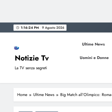
Skip
1:16:25 PM
9 Agosto 2026
to
content
Ultime News
Notizie Tv
Uomini e Donne
La TV senza segreti
Home
Ultime News
Big Match all’Olimpico: Roma