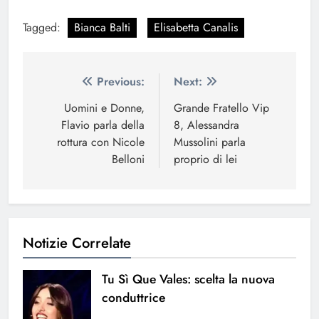
Tagged:
Bianca Balti
Elisabetta Canalis
Navigazione
Previous:
Next:
articoli
Uomini e Donne,
Grande Fratello Vip
Flavio parla della
8, Alessandra
rottura con Nicole
Mussolini parla
Belloni
proprio di lei
Notizie Correlate
Tu Sì Que Vales: scelta la nuova
conduttrice