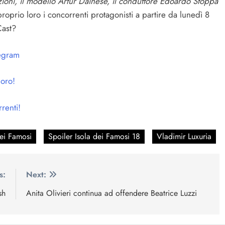
zioni, il modello Artur Dainese, il conduttore Edoardo Stoppa
oprio loro i concorrenti protagonisti a partire da lunedì 8
Cast?
egram
loro!
renti!
dei Famosi
Spoiler Isola dei Famosi 18
Vladimir Luxuria
s:
Next:
sh
Anita Olivieri continua ad offendere Beatrice Luzzi