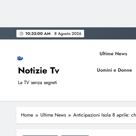
Skip
10:33:01 AM
8 Agosto 2026
to
content
Ultime News
Notizie Tv
Uomini e Donne
La TV senza segreti
Home
Ultime News
Anticipazioni Isola 8 aprile: c