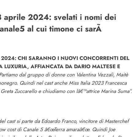
8 aprile 2024: svelati i nomi dei
Canale5 al cui timone ci sarÃ
E 2024: CHI SARANNO I NUOVI CONCORRENTI DEL
 LUXURIA, AFFIANCATA DA DARIO MALTESE E
Partiamo dal gruppo di donne con Valentina Vezzali, Maitè
onegro. Quindi nel cast anche Miss Italia 2023 Francesca
 Greta Zuccarello e chiudiamo con lâ€™attrice Marina Suma”.
el cast si parte da Edoardo Franco, vincitore di Masterchef
low cost di Canale 5 â€œTerra amaraâ€œ. Quindi Joe