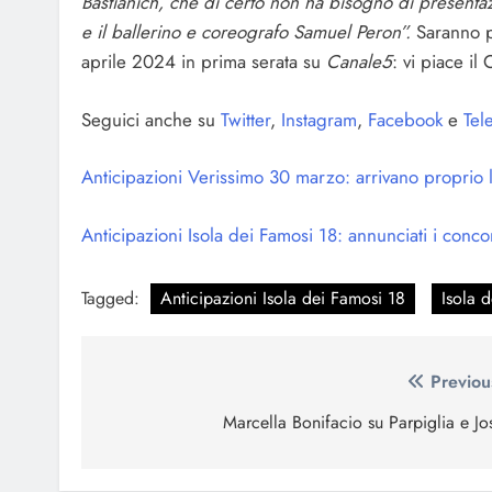
Bastianich, che di certo non ha bisogno di presenta
e il ballerino e coreografo Samuel Peron”.
Saranno pr
aprile 2024 in prima serata su
Canale5
: vi piace il 
Seguici anche su
Twitter
,
Instagram
,
Facebook
e
Tel
Anticipazioni Verissimo 30 marzo: arrivano proprio 
Anticipazioni Isola dei Famosi 18: annunciati i concor
Tagged:
Anticipazioni Isola dei Famosi 18
Isola 
Navigazione
Previou
articoli
Marcella Bonifacio su Parpiglia e Jo