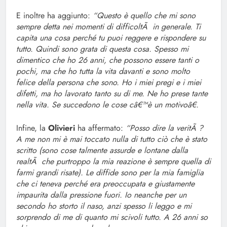
E inoltre ha aggiunto:
“Questo è quello che mi sono
sempre detta nei momenti di difficoltÃ in generale. Ti
capita una cosa perché tu puoi reggere e rispondere su
tutto. Quindi sono grata di questa cosa. Spesso mi
dimentico che ho 26 anni, che possono essere tanti o
pochi, ma che ho tutta la vita davanti e sono molto
felice della persona che sono. Ho i miei pregi e i miei
difetti, ma ho lavorato tanto su di me. Ne ho prese tante
nella vita. Se succedono le cose câ€™è un motivoâ€.
Infine, la
Olivieri
ha affermato:
“Posso dire la veritÃ ?
A me non mi è mai toccato nulla di tutto ciò che è stato
scritto (sono cose talmente assurde e lontane dalla
realtÃ che purtroppo la mia reazione è sempre quella di
farmi grandi risate). Le diffide sono per la mia famiglia
che ci teneva perché era preoccupata e giustamente
impaurita dalla pressione fuori. Io neanche per un
secondo ho storto il naso, anzi spesso li leggo e mi
sorprendo di me di quanto mi scivoli tutto. A 26 anni so